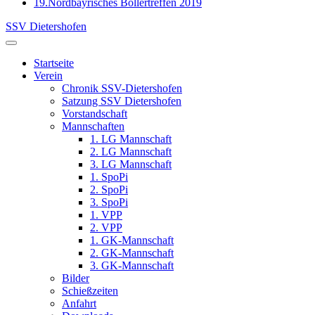
19.Nordbayrisches Böllertreffen 2019
SSV Dietershofen
Startseite
Verein
Chronik SSV-Dietershofen
Satzung SSV Dietershofen
Vorstandschaft
Mannschaften
1. LG Mannschaft
2. LG Mannschaft
3. LG Mannschaft
1. SpoPi
2. SpoPi
3. SpoPi
1. VPP
2. VPP
1. GK-Mannschaft
2. GK-Mannschaft
3. GK-Mannschaft
Bilder
Schießzeiten
Anfahrt